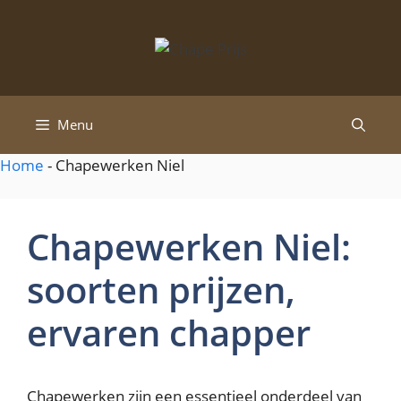
Spring
naar
de
inhoud
Menu
Home
-
Chapewerken Niel
Chapewerken Niel:
soorten prijzen,
ervaren chapper
Chapewerken zijn een essentieel onderdeel van