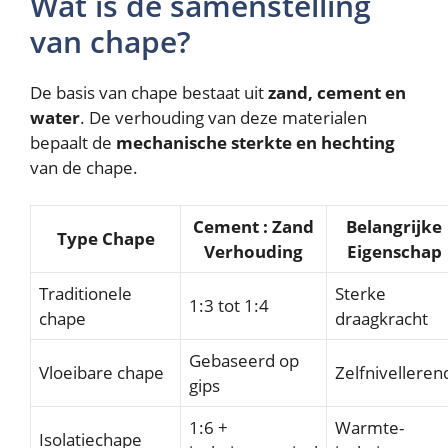
Wat is de samenstelling
van chape?
De basis van chape bestaat uit
zand, cement en
water
. De verhouding van deze materialen
bepaalt de
mechanische sterkte en hechting
van de chape.
Cement : Zand
Belangrijke
Type Chape
Verhouding
Eigenschap
Traditionele
Sterke
1:3 tot 1:4
chape
draagkracht
Gebaseerd op
Vloeibare chape
Zelfnivelleren
gips
1:6 +
Warmte-
Isolatiechape