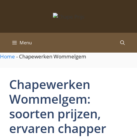
Spring
naar
de
inhoud
Menu
Home
-
Chapewerken Wommelgem
Chapewerken
Wommelgem:
soorten prijzen,
ervaren chapper